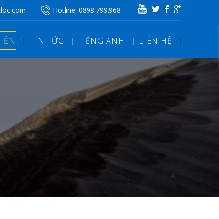
cloc.com
Hotline:
0898.799.968
VIỆN
TIN TỨC
TIẾNG ANH
LIÊN HỆ