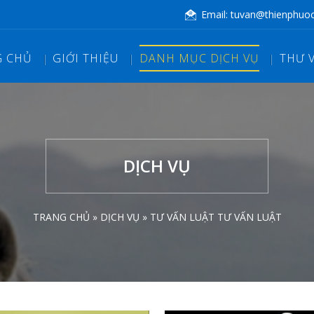
Email:
tuvan@thienphuo
G CHỦ
GIỚI THIỆU
DANH MỤC DỊCH VỤ
THƯ 
DỊCH VỤ
TRANG CHỦ »
DỊCH VỤ »
TƯ VẤN LUẬT
TƯ VẤN LUẬT