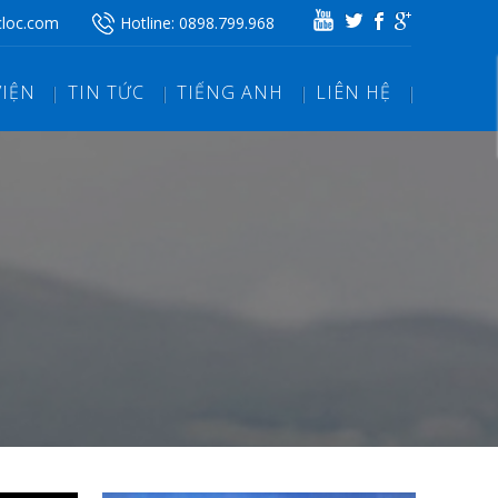
cloc.com
Hotline:
0898.799.968
VIỆN
TIN TỨC
TIẾNG ANH
LIÊN HỆ