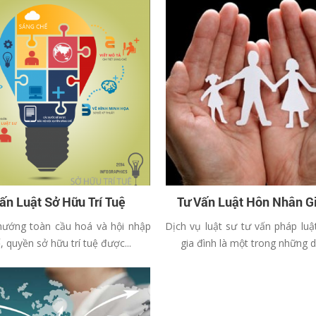
ấn Luật Sở Hữu Trí Tuệ
Tư Vấn Luật Hôn Nhân G
hướng toàn cầu hoá và hội nhập
Dịch vụ luật sư tư vấn pháp lu
ế, quyền sở hữu trí tuệ được...
gia đình là một trong những dị