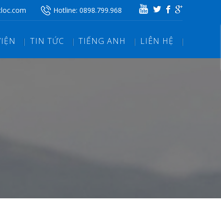
cloc.com
Hotline:
0898.799.968
VIỆN
TIN TỨC
TIẾNG ANH
LIÊN HỆ