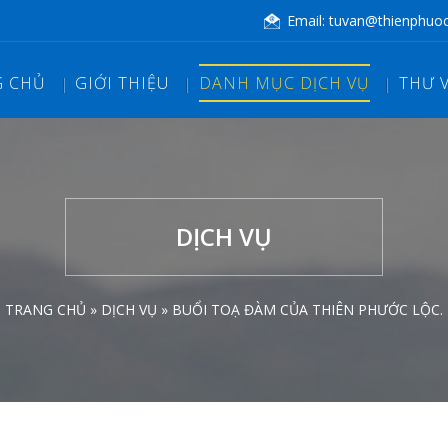
Email:
tuvan@thienphuo
G CHỦ
GIỚI THIỆU
DANH MỤC DỊCH VỤ
THƯ 
DỊCH VỤ
TRANG CHỦ »
DỊCH VỤ »
BUỔI TOẠ ĐÀM CỦA THIÊN PHƯỚC LỘC.